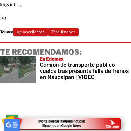
litigantes.
fgr
Temas:
‪Aguascalientes‬
Tere Jiménez
TE RECOMENDAMOS:
En Edomex
Camión de transporte público
vuelca tras presunta falla de frenos
en Naucalpan | VIDEO