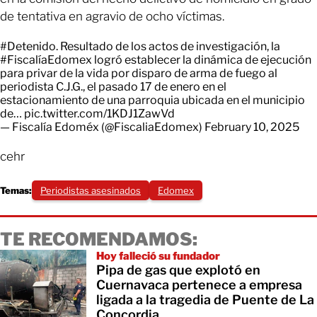
de tentativa en agravio de ocho víctimas.
#Detenido
. Resultado de los actos de investigación, la
#FiscalíaEdomex
logró establecer la dinámica de ejecución
para privar de la vida por disparo de arma de fuego al
periodista C.J.G., el pasado 17 de enero en el
estacionamiento de una parroquia ubicada en el municipio
de…
pic.twitter.com/1KDJ1ZawVd
— Fiscalía Edoméx (@FiscaliaEdomex)
February 10, 2025
cehr
Temas:
Periodistas asesinados
Edomex
TE RECOMENDAMOS:
Hoy falleció su fundador
Pipa de gas que explotó en
Cuernavaca pertenece a empresa
ligada a la tragedia de Puente de La
Concordia