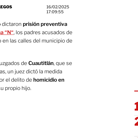
LEGOS
16/02/2025
17:09:55
o
dictaron
prisión preventiva
na “N
“
, los padres acusados de
en las calles del municipio de
s juzgados de
Cuautitlán
, que se
s, un juez dictó la medida
or el delito de
homicidio en
u propio hijo.