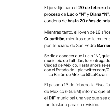
El juez fijó para el
20 de febrero
l
proceso
de
Lucio “N”
y
Diana “N”
condena de
hasta 20 años de pris
Mientras tanto, el joven de 18 añ
Cuautitlán
, mientras que la mujer 
penitenciario de San Pedro
Barrie
Se dio a conocer que Lucio "N", qui
municipio de Tultitlán, fue entregado 
Ciudad de México. Hasta ahora se e
con el Estado de…
pic.twitter.com/
— La Razón de México (@LaRazon
El pasado 13 de febrero, la Fiscalí
de México (FGJEM) informó que e
el DIF
municipal una vez que sea da
fue traslado para su revisión.