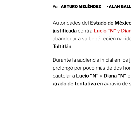
Por:
ARTURO MELÉNDEZ
·
ALAN GAL
Autoridades del
Estado de Méxic
justificada
contra
Lucio “N”
y
Dia
abandonar a su bebé recién nacido 
Tultitlán
.
Durante la audiencia inicial en lo
prolongó por poco más de dos hora
cautelar a
Lucio “N”
y
Diana “N”
p
grado de tentativa
en agravio de s