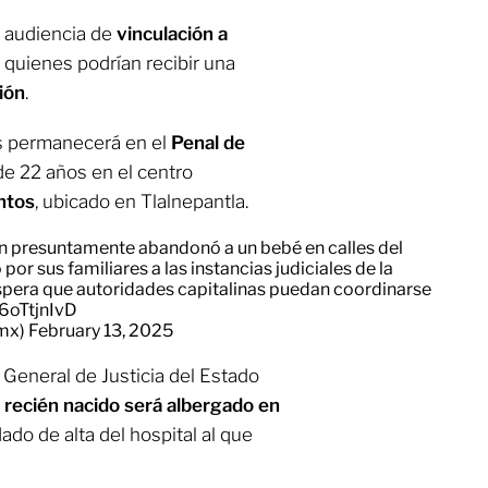
a audiencia de
vinculación a
, quienes podrían recibir una
ión
.
os permanecerá en el
Penal de
de 22 años en el centro
ntos
, ubicado en Tlalnepantla.
en presuntamente abandonó a un bebé en calles del
por sus familiares a las instancias judiciales de la
spera que autoridades capitalinas puedan coordinarse
G6oTtjnIvD
_mx)
February 13, 2025
a General de Justicia del Estado
l
recién nacido será albergado en
do de alta del hospital al que