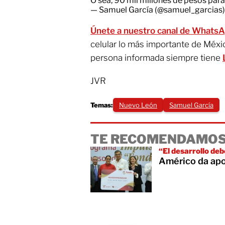
O sea, 90 mil millones de pesos pa
— Samuel García (@samuel_garcias
Únete a nuestro canal de Whats
celular lo más importante de Méxi
persona informada siempre tiene
JVR
Temas:
Nuevo León
Samuel García
TE RECOMENDAMOS
“El desarrollo deb
Américo da ap