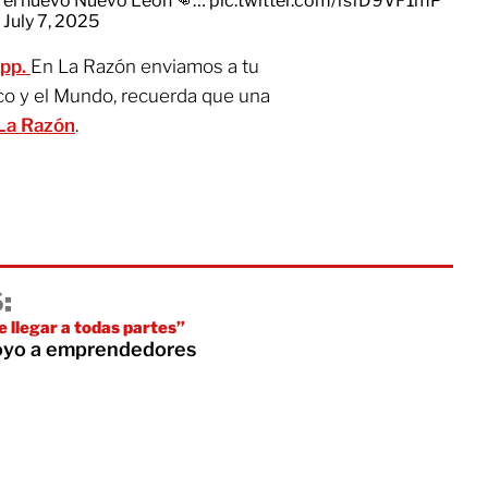
ra el nuevo Nuevo León 👊…
pic.twitter.com/fsfD9VF1mP
)
July 7, 2025
App.
En La Razón enviamos a tu
co y el Mundo, recuerda que una
La Razón
.
:
e llegar a todas partes”
oyo a emprendedores