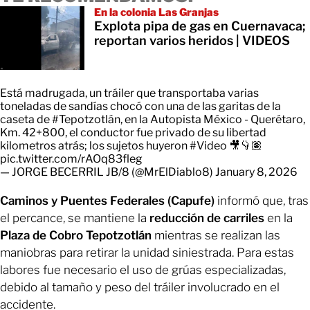
En la colonia Las Granjas
Explota pipa de gas en Cuernavaca;
reportan varios heridos | VIDEOS
Está madrugada, un tráiler que transportaba varias
toneladas de sandías chocó con una de las garitas de la
caseta de
#Tepotzotlán
, en la Autopista México - Querétaro,
Km. 42+800, el conductor fue privado de su libertad
kilometros atrás; los sujetos huyeron
#Video
🎥👇🏽
pic.twitter.com/rAOq83fleg
— JORGE BECERRIL JB/8 (@MrElDiablo8)
January 8, 2026
Caminos y Puentes Federales (Capufe)
informó que, tras
el percance, se mantiene la
reducción de carriles
en la
Plaza de Cobro Tepotzotlán
mientras se realizan las
maniobras para retirar la unidad siniestrada. Para estas
labores fue necesario el uso de grúas especializadas,
debido al tamaño y peso del tráiler involucrado en el
accidente.