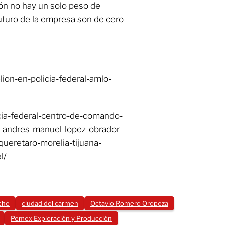
ón no hay un solo peso de
uturo de la empresa son de cero
ion-en-policia-federal-amlo-
cia-federal-centro-de-comando-
o-andres-manuel-lopez-obrador-
ueretaro-morelia-tijuana-
l/
che
ciudad del carmen
Octavio Romero Oropeza
Pemex Exploración y Producción