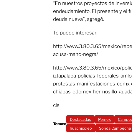
“En nuestros proyectos de inversi
endeudamiento. El presente y el f
deuda nueva”, agregó.
Te puede interesar:
http://www.3.80.3.65/mexico/rebel
acusa-mano-negra/
http://www.3.80.3.65/mexico/poli
iztapalapa-policias-federales-aml
protestas-manifestaciones-cdmx-q
chiapas-edomex-hermosillo-guada
cls
Destacadas
Pemex
Campe
Temas:
huachicoleo
Sonda Campeche