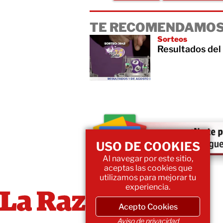
TE RECOMENDAMOS
Sorteos
Resultados del
USO DE COOKIES
Al navegar por este sitio,
aceptas las cookies que
utilizamos para mejorar tu
experiencia.
Acepto Cookies
Aviso de privacidad