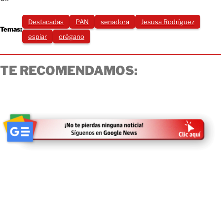
Destacadas
PAN
senadora
Jesusa Rodríguez
Temas:
espiar
orégano
TE RECOMENDAMOS: