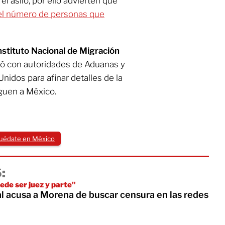
el asilo, por ello advierten que
el número de personas que
nstituto Nacional de Migración
nió con autoridades de Aduanas y
nidos para afinar detalles de la
eguen a México.
uédate en México
:
ede ser juez y parte"
l acusa a Morena de buscar censura en las redes