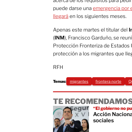
acerca de los requisitos para pedir 
puede darse una
emergencia por 
llegará
en los siguientes meses.
Apenas este martes el titular del
I
(
INM
), Francisco Garduño, se reu
Protección Fronteriza de Estados U
protección a los migrantes que ll
RFH
Temas:
migrantes
frontera norte
Q
TE RECOMENDAMOS
“El gobierno no pu
Acción Naciona
sociales