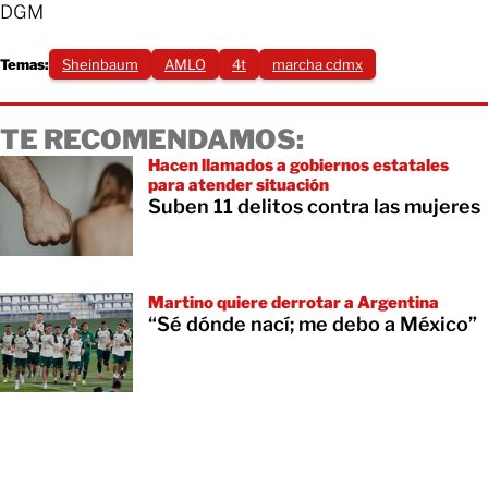
DGM
Temas:
Sheinbaum
AMLO
4t
marcha cdmx
TE RECOMENDAMOS:
Hacen llamados a gobiernos estatales
para atender situación
Suben 11 delitos contra las mujeres
Martino quiere derrotar a Argentina
“Sé dónde nací; me debo a México”