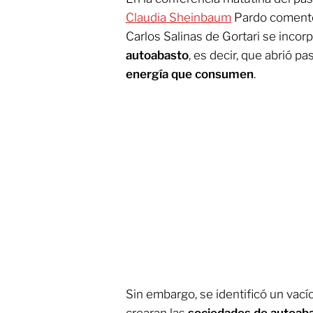
Claudia Sheinbaum
Pardo comentó
Carlos Salinas de Gortari se incor
autoabasto
, es decir, que abrió p
energía que consumen
.
Sin embargo, se identificó un vací
crearan las
sociedades de autoab