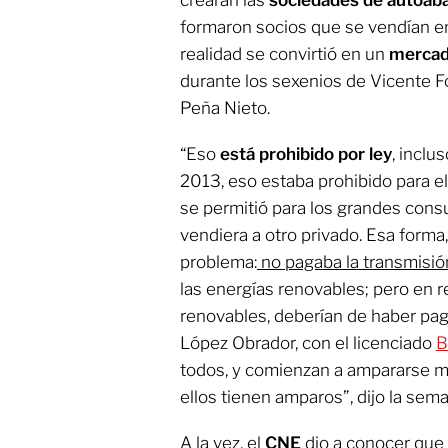
formaron socios que se vendían ent
realidad se convirtió en un
mercad
durante los sexenios de Vicente F
Peña Nieto.
“Eso
está prohibido por ley
, inclu
2013, eso estaba prohibido para 
se permitió para los grandes consu
vendiera a otro privado. Esa forma,
problema:
no pagaba la transmisió
las energías renovables; pero en r
renovables, deberían de haber pag
López Obrador, con el licenciado
B
todos, y comienzan a ampararse 
ellos tienen amparos”, dijo la sem
A la vez, el
CNE
dio a conocer que