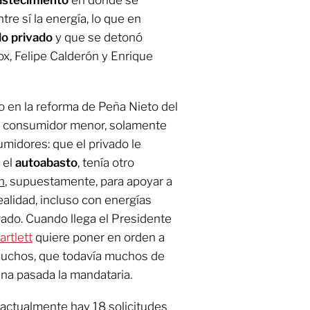
re sí la energía, lo que en
o privado
y que se detonó
ox, Felipe Calderón y Enrique
so en la reforma de Peña Nieto del
el consumidor menor, solamente
midores: que el privado le
 el
autoabasto
, tenía otro
n
, supuestamente, para apoyar a
ealidad, incluso con energías
ado. Cuando llega el Presidente
artlett
quiere poner en orden a
muchos, que todavía muchos de
ana pasada la mandataria.
 actualmente hay 18 solicitudes