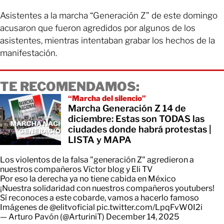
Asistentes a la marcha “Generación Z” de este domingo
acusaron que fueron agredidos por algunos de los
asistentes, mientras intentaban grabar los hechos de la
manifestación.
TE RECOMENDAMOS:
“Marcha del silencio”
Marcha Generación Z 14 de
diciembre: Estas son TODAS las
ciudades donde habrá protestas |
LISTA y MAPA
Los violentos de la falsa "generación Z" agredieron a
nuestros compañeros Víctor blog y Eli TV
Por eso la derecha ya no tiene cabida en México
¡Nuestra solidaridad con nuestros compañeros youtubers!
Sí reconoces a este cobarde, vamos a hacerlo famoso
Imágenes de
@elitvoficial
pic.twitter.com/LpqFvW0I2i
— Arturo Pavón (@ArturiniT)
December 14, 2025