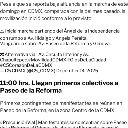
Pese a que se reporta baja afluencia en la marcha de este
domingo en CDMX, comparada con la del mes pasado, la
movilización inició conforme a lo previsto.
⚠️ Inicia marcha partiendo del Ángel de la Independencia
con rumbo a Av. Hidalgo y Angela Peralta.
Vanguardia sobre Av. Paseo de la Reforma y Génova.
🔀Alternativa vial: Av. Circuito Interior y Av.
Chapultepec.
#MovilidadCDMX
#OjosDeLaCiudad
#C5CorazónDeLaCDMX
— C5 CDMX (@C5_CDMX)
December 14, 2025
11:00 hrs. Llegan primeros colectivos a
Paseo de la Reforma
Primeros contingentes de manifestantes se reúnen en
Paseo de la Reforma, en la zona Centro de la CDMX.
#PrecauciónVial
| Manifestantes se concentran sobre Paseo
de la Reforma al Oriente a la altura de Florencia, se prevé