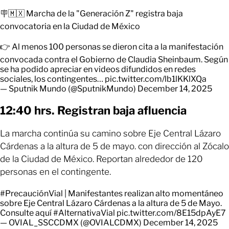
🪧🇲🇽 Marcha de la "Generación Z" registra baja
convocatoria en la Ciudad de México
👉 Al menos 100 personas se dieron cita a la manifestación
convocada contra el Gobierno de Claudia Sheinbaum. Según
se ha podido apreciar en videos difundidos en redes
sociales, los contingentes…
pic.twitter.com/lb1lKKlXQa
— Sputnik Mundo (@SputnikMundo)
December 14, 2025
12:40 hrs. Registran baja afluencia
La marcha continúa su camino sobre Eje Central Lázaro
Cárdenas a la altura de 5 de mayo. con dirección al Zócalo
de la Ciudad de México. Reportan alrededor de 120
personas en el contingente.
#PrecauciónVial
| Manifestantes realizan alto momentáneo
sobre Eje Central Lázaro Cárdenas a la altura de 5 de Mayo.
Consulte aquí
#AlternativaVial
pic.twitter.com/8E15dpAyE7
— OVIAL_SSCCDMX (@OVIALCDMX)
December 14, 2025