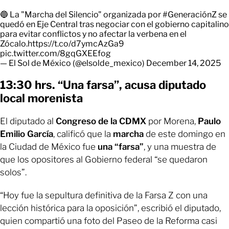
🔵 La "Marcha del Silencio" organizada por
#GeneraciónZ
se
quedó en Eje Central tras negociar con el gobierno capitalino
para evitar conflictos y no afectar la verbena en el
Zócalo.
https://t.co/d7ymcAzGa9
pic.twitter.com/8gqGXEEfog
— El Sol de México (@elsolde_mexico)
December 14, 2025
13:30 hrs. “Una farsa”, acusa diputado
local morenista
El diputado al
Congreso de la CDMX
por Morena,
Paulo
Emilio García
, calificó que la
marcha
de este domingo en
la Ciudad de México fue
una “farsa”
, y una muestra de
que los opositores al Gobierno federal “se quedaron
solos”.
“Hoy fue la sepultura definitiva de la Farsa Z con una
lección histórica para la oposición”, escribió el diputado,
quien compartió una foto del Paseo de la Reforma casi