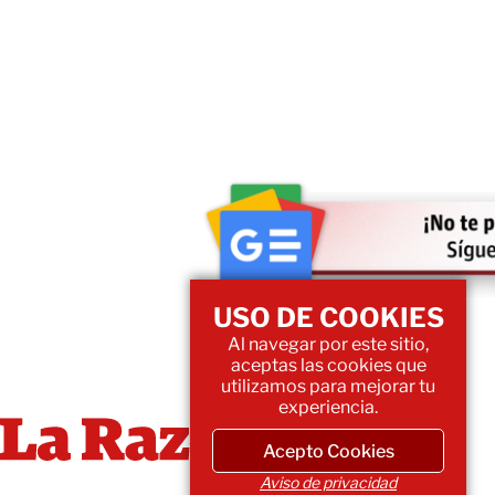
USO DE COOKIES
Al navegar por este sitio,
aceptas las cookies que
utilizamos para mejorar tu
experiencia.
Acepto Cookies
Aviso de privacidad