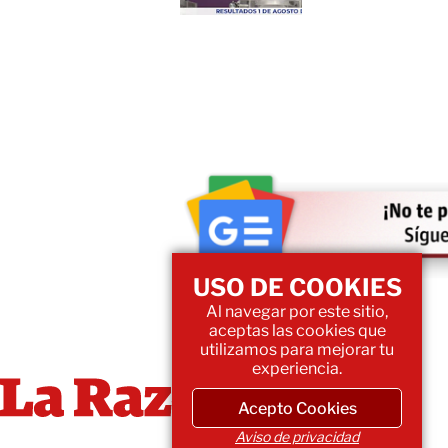
USO DE COOKIES
Al navegar por este sitio,
aceptas las cookies que
utilizamos para mejorar tu
experiencia.
Acepto Cookies
Aviso de privacidad