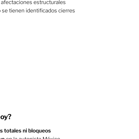
 afectaciones estructurales
 se tienen identificados cierres
hoy?
s totales ni bloqueos
yo
en la autopista México-