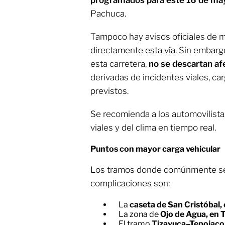
Pachuca.
Tampoco hay avisos oficiales de m
directamente esta vía. Sin embar
esta carretera,
no se descartan a
derivadas de incidentes viales, car
previstos.
Se recomienda a los automovilist
viales y del clima en tiempo real.
Puntos con mayor carga vehicular
Los tramos donde comúnmente s
complicaciones son:
La
caseta de San Cristóbal,
La zona de
Ojo de Agua, en
El tramo
Tizayuca–Tepojaco