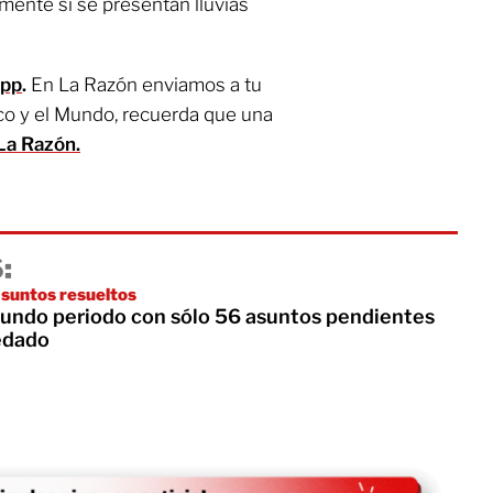
lmente si se presentan lluvias
App
.
En La Razón enviamos a tu
co y el Mundo, recuerda que una
La Razón.
:
asuntos resueltos
gundo periodo con sólo 56 asuntos pendientes
edado