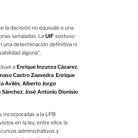
e la decisión no equivale a una
sonas señaladas. La
UIF
sostuvo
 una determinación definitiva ni
sabilidad alguna”.
ncluye a
Enrique Inzunza Cázarez
,
aso Castro Zaavedra
,
Enrique
a Avilés
,
Alberto Jorge
a Sánchez
,
José Antonio Dionisio
s incorporadas a la LPB
tos en la ley, entre ellos la
ecursos administrativos y