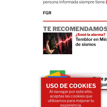
persona informada siempre tiene
FGR
TE RECOMENDAMOS
¿Sonó la alarma?
Temblor en Mé
de sismos
USO DE COOKIES
Al navegar por este sitio,
aceptas las cookies que
utilizamos para mejorar tu
experiencia.