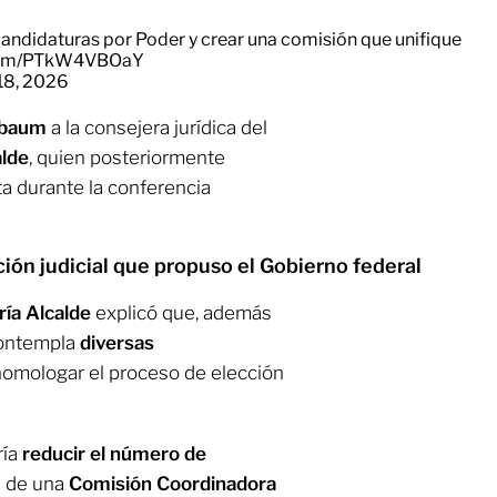
 candidaturas por Poder y crear una comisión que unifique
.com/PTkW4VBOaY
18, 2026
nbaum
a la consejera jurídica del
alde
, quien posteriormente
ta durante la conferencia
ción judicial que propuso el Gobierno federal
ría Alcalde
explicó que, además
 contempla
diversas
 homologar el proceso de elección
ría
reducir el número de
n de una
Comisión Coordinadora