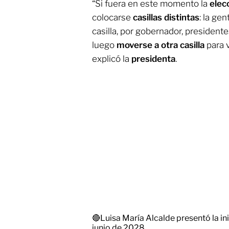
“Si fuera en este momento la
elec
colocarse
casillas distintas
: la ge
casilla, por gobernador, president
luego
moverse a otra casilla
para v
explicó la
presidenta
.
🔴Luisa María Alcalde presentó la ini
junio de 2028.