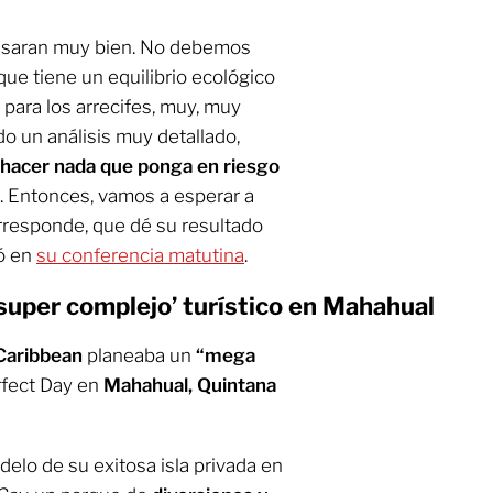
evisaran muy bien. No debemos
ue tiene un equilibrio ecológico
para los arrecifes, muy, muy
o un análisis muy detallado,
hacer nada que ponga en riesgo
. Entonces, vamos a esperar a
rresponde, que dé su resultado
mó en
su conferencia matutina
.
super complejo’ turístico en Mahahual
Caribbean
planeaba un
“mega
rfect Day en
Mahahual, Quintana
delo de su exitosa isla privada en