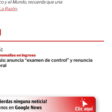
co y el Mundo, recuerda que una
La Razón
.
:
nomalías en ingreso
is: anuncia “examen de control” y renuncia
ral