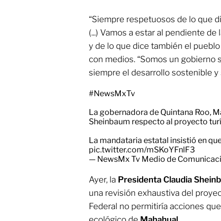
“Siempre respetuosos de lo que di
(...) Vamos a estar al pendiente de
y de lo que dice también el puebl
con medios. “Somos un gobierno si
siempre el desarrollo sostenible y 
#NewsMxTv
La gobernadora de Quintana Roo, Ma
Sheinbaum respecto al proyecto turí
La mandataria estatal insistió en qu
pic.twitter.com/mSKoYFnlF3
— NewsMx Tv Medio de Comunicac
Ayer, la
Presidenta Claudia Shei
una revisión exhaustiva del proye
Federal no permitiría acciones que 
ecológico de
Mahahual
.