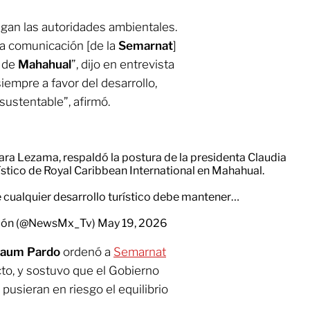
gan las autoridades ambientales.
 la comunicación [de la
Semarnat
]
o de
Mahahual
”, dijo en entrevista
empre a favor del desarrollo,
sustentable”, afirmó.
ra Lezama, respaldó la postura de la presidenta Claudia
stico de Royal Caribbean International en Mahahual.
e cualquier desarrollo turístico debe mantener…
ión (@NewsMx_Tv)
May 19, 2026
nbaum Pardo
ordenó a
Semarnat
cto, y sostuvo que el Gobierno
pusieran en riesgo el equilibrio