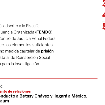
F
), adscrito a la Fiscalía
cuencia Organizada (
FEMDO
),
Centro de Justicia Penal Federal
c, los elementos suficientes
omo medida cautelar de
prisión
statal de Reinserción Social
 para la investigación
:
ento de relaciones
onducto a Betssy Chávez y llegará a México,
baum