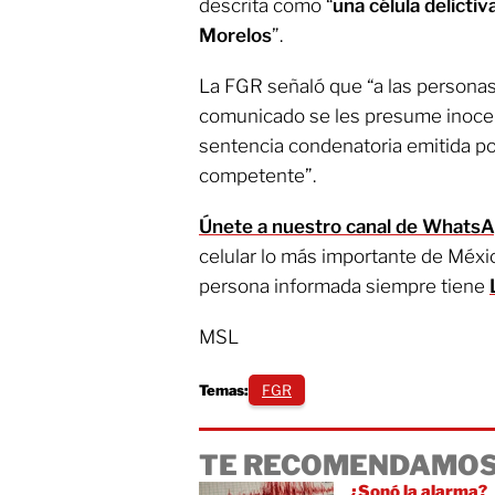
descrita como “
una célula delicti
Morelos
”.
La FGR señaló que “a las persona
comunicado se les presume inocen
sentencia condenatoria emitida por
competente”.
Únete a nuestro canal de Whats
celular lo más importante de Méxi
persona informada siempre tiene
MSL
Temas:
FGR
TE RECOMENDAMOS
¿Sonó la alarma?