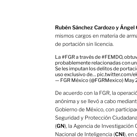
Rubén Sánchez Cardozo y Ángel 
mismos cargos en materia de arma
de portación sin licencia.
La
#FGR
a través de
#FEMDO
, obtu
probablemente relacionadas con una 
Se les imputan los delitos de porta
uso exclusivo de…
pic.twitter.com/
— FGR México (@FGRMexico)
May 
De acuerdo con la FGR, la operació
anónima y se llevó a cabo mediant
Gobierno de México, con participac
Seguridad y Protección Ciudadana
(
GN
), la Agencia de Investigación C
Nacional de Inteligencia (
CNI
), en