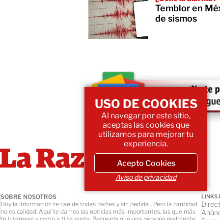
Temblor en Mé
de sismos
USO DE COOKIES
Al navegar por este sitio,
aceptas las cookies que
utilizamos para mejorar tu
experiencia.
Acepto Cookies
Aviso de privacidad
SOBRE NOSOTROS
LINKS 
Direct
Hoy la información te cae de todas partes y sin pedirla... Pero la cantidad
no es calidad. Aquí te damos las noticias más importantes, las que más
Anúnc
te interesan y como a ti te gusta. Recuerda que una persona realmente