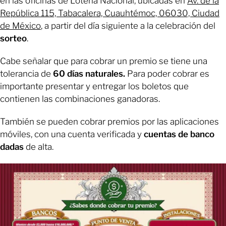
en las oficinas de Lotería Nacional, ubicadas en
Av. de la
República 115, Tabacalera, Cuauhtémoc, 06030, Ciudad
de México
, a partir del día siguiente a la celebración del
sorteo
.
Cabe señalar que para cobrar un premio se tiene una
tolerancia de
60 días naturales.
Para poder cobrar es
importante presentar y entregar los boletos que
contienen las combinaciones ganadoras.
También se pueden cobrar premios por las aplicaciones
móviles, con una cuenta verificada y
cuentas de banco
dadas
de alta.