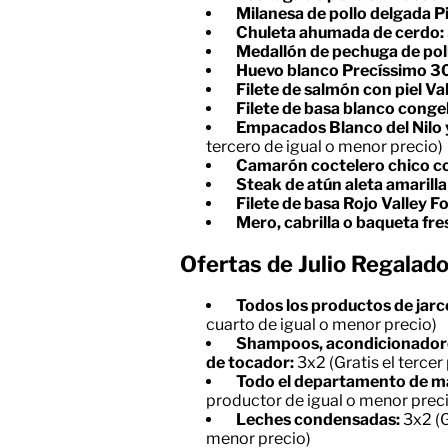
Milanesa de pollo delgada Pi
Chuleta ahumada de cerdo:
Medallón de pechuga de pol
Huevo blanco Precíssimo 30
Filete de salmón con piel Va
Filete de basa blanco conge
Empacados Blanco del Nilo 
tercero de igual o menor precio)
Camarón coctelero chico c
Steak de atún aleta amarill
Filete de basa Rojo Valley F
Mero, cabrilla o baqueta fre
Ofertas de Julio Regalado
Todos los productos de jarc
cuarto de igual o menor precio)
Shampoos, acondicionadore
de tocador:
3x2 (Gratis el tercer
Todo el departamento de m
productor de igual o menor prec
Leches condensadas:
3x2 (G
menor precio)