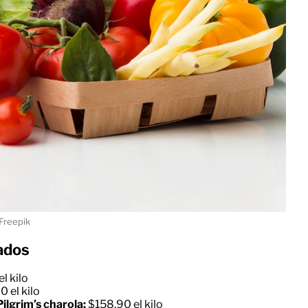
Freepik
ados
l kilo
 el kilo
ilgrim’s charola:
$158.90 el kilo