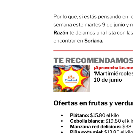
Por lo que, si estás pensando en r
semana este martes 9 de junio y m
Razón
te dejamos una lista con la
encontrar en
Soriana.
TE RECOMENDAMOS
¡Aprovecha las me
‘Martimiércoles
10 de junio
Ofertas en frutas y verdu
Plátano:
$15.80 el kilo
Cebolla blanca:
$19.80 el kil
Manzana red delicious:
$38.
Piña gota miel:
$13.80 el kil