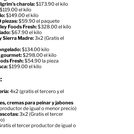
lgrim’s charola:
$173.90 el kilo
$119.00 el kilo
lo:
$149.00 el kilo
 piezas:
$59.90 el paquete
lley Foods Fresh:
$328.00 el kilo
lado:
$67.90 el kilo
y Sierra Madre:
3x2 (Gratis el
ongelado:
$134.00 kilo
a gourmet:
$298.00 el kilo
oods Fresh:
$54.90 la pieza
sca:
$199.00 el kilo
:
ería:
4x2 (gratis el tercero y el
s, cremas para peinar y jabones
 productor de igual o menor precio)
ascotas:
3x2 (Gratis el tercer
io)
ratis el tercer productor de igual o