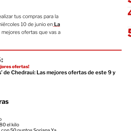
ealizar tus compras para la
iércoles 10 de junio en
La
s mejores ofertas que vas a
:
jores ofertas!
’ de Chedraui: Las mejores ofertas de este 9 y
ras
o
80 el kilo
o con 50 puntos Soriana Ya