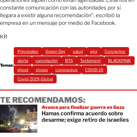
operaciones siguen como están agendadas. Estamos en
constante comunicación con las autoridades por si
llegara a existir alguna recomendación”, escribió la
empresa en un mensaje por medio de Facebook.
KR
Principales
Green Day
salud
gira
Conciertos
alerta
cancelación
BTS
Testament
BLACKPINK
Temas:
ghost
shows
coronavirus
COVID-19
Covid-2019-Global
TE RECOMENDAMOS:
Avance para finalizar guerra en Gaza
Hamas confirma acuerdo sobre
desarme; exige retiro de israelíes