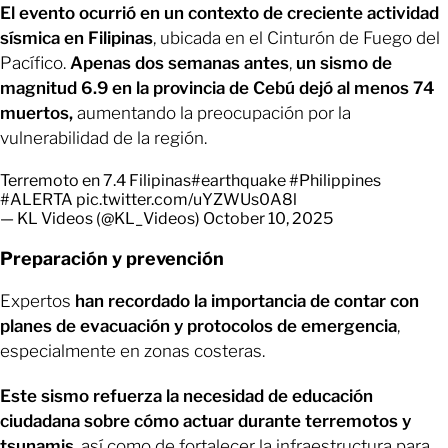
El evento ocurrió en un contexto de creciente actividad
sísmica en Filipinas
, ubicada en el Cinturón de Fuego del
Pacífico.
Apenas dos semanas antes
,
un sismo de
magnitud 6.9 en la provincia de Cebú dejó al menos 74
muertos,
aumentando la preocupación por la
vulnerabilidad de la región.
Terremoto en 7.4 Filipinas
#earthquake
#Philippines
#ALERTA
pic.twitter.com/uYZWUs0A8l
— KL Videos (@KL_Videos)
October 10, 2025
Preparación y prevención
Expertos
han recordado la importancia de contar con
planes de evacuación y protocolos de emergencia
,
especialmente en zonas costeras.
Este sismo refuerza la necesidad de educación
ciudadana sobre cómo actuar durante terremotos y
tsunamis
, así como de fortalecer la infraestructura para