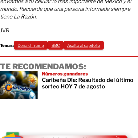
enviamos a tu celular lo más importante de México y el
mundo. Recuerda que una persona informada siempre
tiene La Razón.
JVR
Temas:
Donald Trump
BBC
Asalto al capitolio
TE RECOMENDAMOS:
Números ganadores
Caribeña Día: Resultado del último
sorteo HOY 7 de agosto