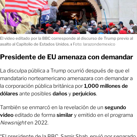
El video editado por la BBC corresponde al discurso de Trump previo al
asalto al Capitolio de Estados Unidos.
ı
Foto: larazondemexico
Presidente de EU amenaza con demandar
La disculpa pública a Trump ocurrió después de que el
mandatario norteamericano amenazara con demandar a
la corporación pública británica por
1,000 millones de
dólares
ante posibles
daños
y
perjuicios
.
También se enmarcó en la revelación de un
segundo
video
editado de forma
similar
y emitido en el programa
Newsnight
en 2022.
“El presidente de la BBC, Samir Shah, envió por separado