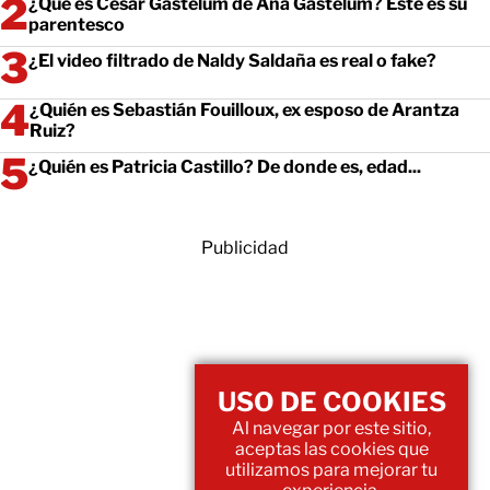
¿Qué es César Gastélum de Ana Gastélum? Este es su
parentesco
¿El video filtrado de Naldy Saldaña es real o fake?
¿Quién es Sebastián Fouilloux, ex esposo de Arantza
Ruiz?
¿Quién es Patricia Castillo? De donde es, edad...
Publicidad
USO DE COOKIES
Al navegar por este sitio,
aceptas las cookies que
utilizamos para mejorar tu