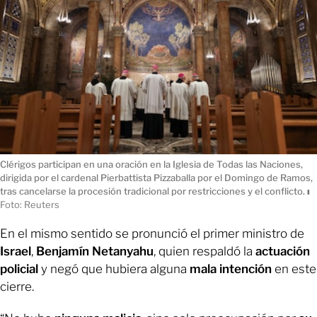
Clérigos participan en una oración en la Iglesia de Todas las Naciones,
dirigida por el cardenal Pierbattista Pizzaballa por el Domingo de Ramos,
tras cancelarse la procesión tradicional por restricciones y el conflicto.
ı
Foto: Reuters
En el mismo sentido se pronunció el primer ministro de
Israel
,
Benjamín Netanyahu
, quien respaldó la
actuación
policial
y negó que hubiera alguna
mala intención
en este
cierre.