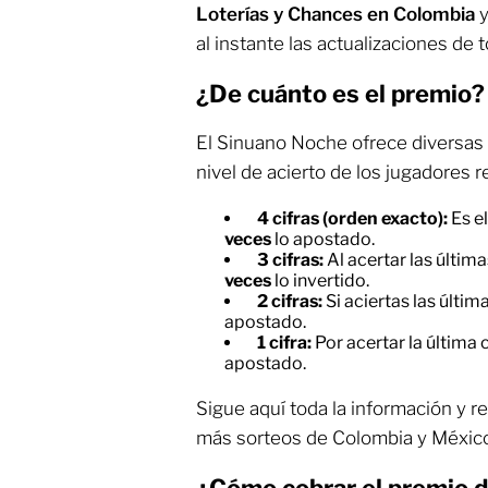
Loterías y Chances en Colombia
y
al instante las actualizaciones de 
¿De cuánto es el premio?
El Sinuano Noche ofrece diversas
nivel de acierto de los jugadores r
4 cifras (orden exacto):
Es e
veces
lo apostado.
3 cifras:
Al acertar las última
veces
lo invertido.
2 cifras:
Si aciertas las últim
apostado.
1 cifra:
Por acertar la última c
apostado.
Sigue aquí toda la información y r
más sorteos de Colombia y México
¿Cómo cobrar el premio 