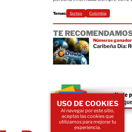
Temas:
Sorteo
Colombia
TE RECOMENDAMOS
Números ganador
Caribeña Día: 
USO DE COOKIES
Al navegar por este sitio,
aceptas las cookies que
utilizamos para mejorar tu
experiencia.