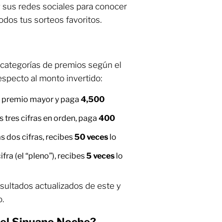
 sus redes sociales para conocer
todos tus sorteos favoritos.
 categorías de premios según el
especto al monto invertido:
l premio mayor y paga
4,500
s tres cifras en orden, paga
400
as dos cifras, recibes
50 veces
lo
ifra (el “pleno”), recibes
5 veces
lo
esultados actualizados de este y
.
del Sinuano Noche?