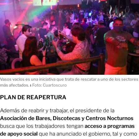
Vasos vacíos es una iniciativa que trata de rescatar a uno de los sectores
más afectados.
ı
Foto: Cuartoscuro
PLAN DE REAPERTURA
Además de reabrir y trabajar, el presidente de la
Asociación de Bares, Discotecas y Centros Nocturnos
busca que los trabajadores tengan
acceso a programas
de apoyo social
que ha anunciado el gobierno, tal y como