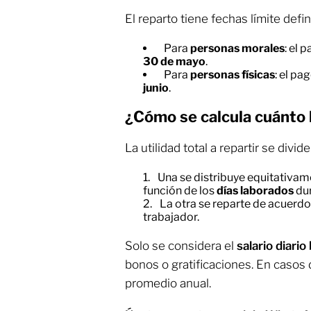
El reparto tiene fechas límite defi
Para
personas morales
: el 
30 de mayo
.
Para
personas físicas
: el p
junio
.
¿Cómo se calcula cuánto 
La utilidad total a repartir se divid
Una se distribuye equitativa
función de los
días laborados
dur
La otra se reparte de acuerdo
trabajador.
Solo se considera el
salario diario
bonos o gratificaciones. En casos d
promedio anual.