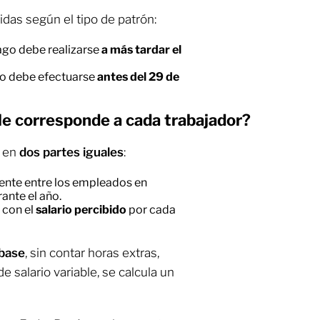
nidas según el tipo de patrón:
pago debe realizarse
a más tardar el
ago debe efectuarse
antes del 29 de
le corresponde a cada trabajador?
e en
dos partes iguales
:
mente entre los empleados en
ante el año.
 con el
salario percibido
por cada
 base
, sin contar horas extras,
e salario variable, se calcula un