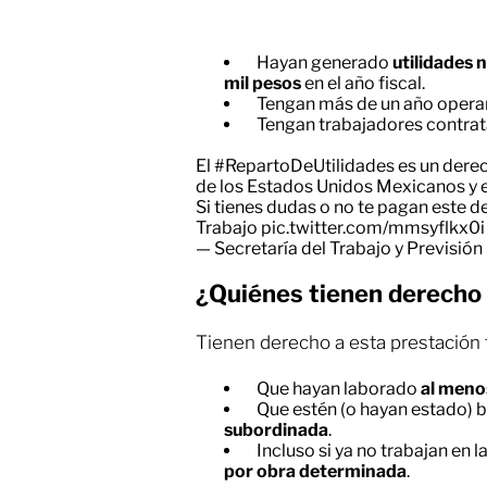
Hayan generado
utilidades 
mil pesos
en el año fiscal.
Tengan más de un año opera
Tengan trabajadores contrata
El
#RepartoDeUtilidades
es un derec
de los Estados Unidos Mexicanos y en 
Si tienes dudas o no te pagan este d
Trabajo
pic.twitter.com/mmsyflkx0i
— Secretaría del Trabajo y Previsió
¿Quiénes tienen derecho a
Tienen derecho a esta prestación 
Que hayan laborado
al meno
Que estén (o hayan estado) 
subordinada
.
Incluso si ya no trabajan en 
por obra determinada
.