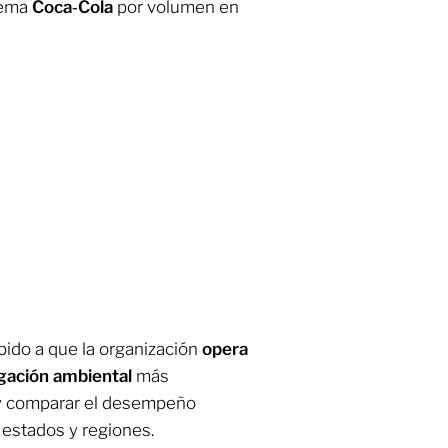
tema
Coca
‑
Cola
por volumen en
bido a que la organización
opera
gación
ambiental
más
r y comparar el desempeño
, estados y regiones.