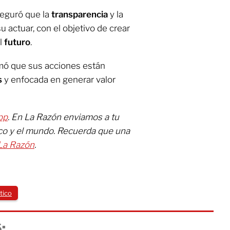
seguró que la
transparencia
y la
 actuar, con el objetivo de crear
l
futuro
.
mó que sus acciones están
s
y enfocada en generar valor
pp
. En La Razón enviamos a tu
ico y el mundo. Recuerda que una
La Razón
.
tico
: