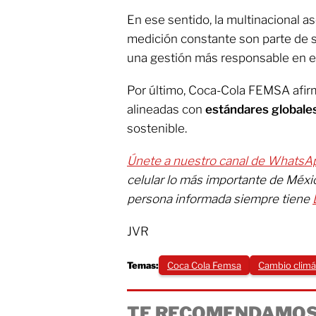
En ese sentido, la multinacional a
medición constante son parte de su
una gestión más responsable en e
Por último, Coca-Cola FEMSA afir
alineadas con
estándares
globale
sostenible.
Únete a nuestro canal de WhatsA
celular lo más importante de Méx
persona informada siempre tiene
JVR
Temas:
Coca Cola Femsa
Cambio climá
TE RECOMENDAMOS