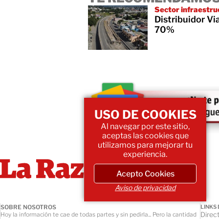
Sector infraestru
Distribuidor V
70%
USO DE COOKIES
Al navegar por este sitio,
aceptas las cookies que
utilizamos para mejorar tu
experiencia.
Acepto Cookies
Aviso de privacidad
SOBRE NOSOTROS
LINKS 
Direct
Hoy la información te cae de todas partes y sin pedirla... Pero la cantidad