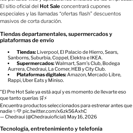
El sitio oficial del
Hot Sale
concentrará cupones
especiales y las llamadas “ofertas flash” descuentos
masivos de corta duración.
Tiendas departamentales, supermercados y
plataformas de envío
Tiendas:
Liverpool, El Palacio de Hierro, Sears,
Sanborns, Suburbia, Coppel, Elektra e IKEA.
Supermercados:
Walmart, Sam’s Club, Bodega
Aurrera, Chedraui, La Comer, HEB y City Club.
Plataformas digitales:
Amazon, Mercado Libre,
Rappi, Uber Eats y Miniso.
"El Pre Hot Sale ya está aquí y es momento de llevarte eso
que tanto querías 🛒⚡
Encuentra productos seleccionados para estrenar antes que
nadie ✨💛
pic.twitter.com/x6zk56AxhC
— Chedraui (@Chedrauioficial)
May 16, 2026
Tecnología, entretenimiento y telefonía