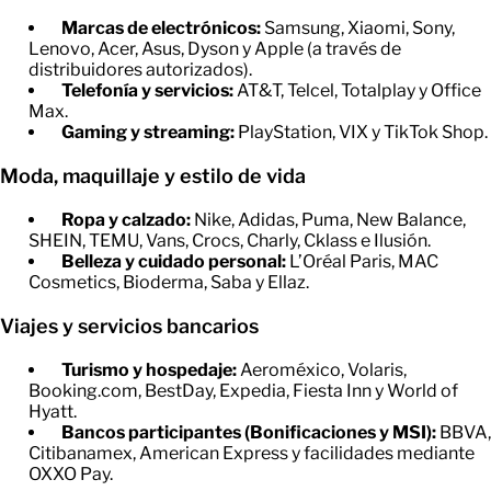
Marcas de electrónicos:
Samsung, Xiaomi, Sony,
Lenovo, Acer, Asus, Dyson y Apple (a través de
distribuidores autorizados).
Telefonía y servicios:
AT&T, Telcel, Totalplay y Office
Max.
Gaming y streaming:
PlayStation, VIX y TikTok Shop.
Moda, maquillaje y estilo de vida
Ropa y calzado:
Nike, Adidas, Puma, New Balance,
SHEIN, TEMU, Vans, Crocs, Charly, Cklass e Ilusión.
Belleza y cuidado personal:
L’Oréal Paris, MAC
Cosmetics, Bioderma, Saba y Ellaz.
Viajes y servicios bancarios
Turismo y hospedaje:
Aeroméxico, Volaris,
Booking.com, BestDay, Expedia, Fiesta Inn y World of
Hyatt.
Bancos participantes (Bonificaciones y MSI):
BBVA,
Citibanamex, American Express y facilidades mediante
OXXO Pay.