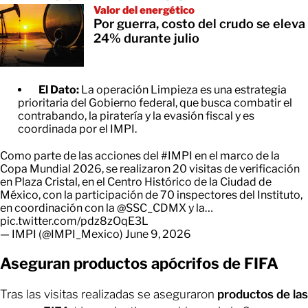
Valor del energético
Por guerra, costo del crudo se eleva
24% durante julio
El Dato:
La operación Limpieza es una estrategia
prioritaria del Gobierno federal, que busca combatir el
contrabando, la piratería y la evasión fiscal y es
coordinada por el IMPI.
Como parte de las acciones del
#IMPI
en el marco de la
Copa Mundial 2026, se realizaron 20 visitas de verificación
en Plaza Cristal, en el Centro Histórico de la Ciudad de
México, con la participación de 70 inspectores del Instituto,
en coordinación con la
@SSC_CDMX
y la…
pic.twitter.com/pdz8zOqE3L
— IMPI (@IMPI_Mexico)
June 9, 2026
Aseguran productos apócrifos de FIFA
Tras las visitas realizadas se aseguraron
productos de las