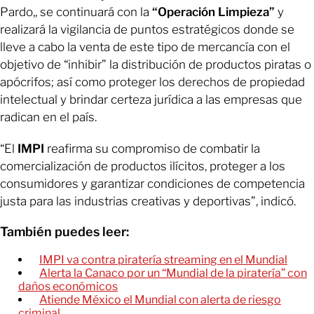
Pardo,, se continuará con la
“Operación Limpieza”
y
realizará la vigilancia de puntos estratégicos donde se
lleve a cabo la venta de este tipo de mercancía con el
objetivo de “inhibir” la distribución de productos piratas o
apócrifos; así como proteger los derechos de propiedad
intelectual y brindar certeza jurídica a las empresas que
radican en el país.
“El
IMPI
reafirma su compromiso de combatir la
comercialización de productos ilícitos, proteger a los
consumidores y garantizar condiciones de competencia
justa para las industrias creativas y deportivas”, indicó.
También puedes leer:
IMPI va contra piratería streaming en el Mundial
Alerta la Canaco por un “Mundial de la piratería” con
daños económicos
Atiende México el Mundial con alerta de riesgo
criminal