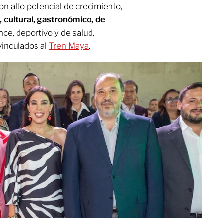
 alto potencial de crecimiento,
 cultural, gastronómico, de
nce, deportivo y de salud,
inculados al
Tren Maya
.