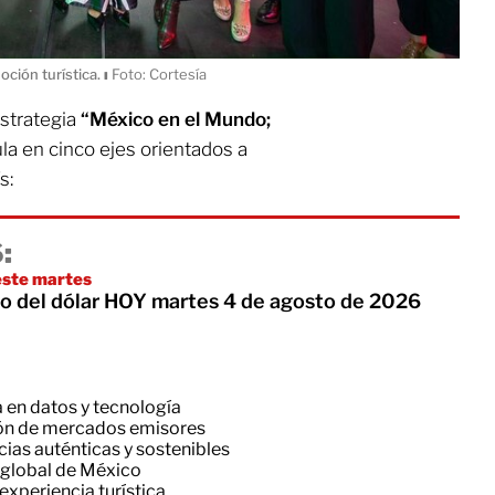
oción turística.
ı
Foto: Cortesía
estrategia
“México en el Mundo;
ula en cinco ejes orientados a
s:
:
 este martes
cio del dólar HOY martes 4 de agosto de 2026
 en datos y tecnología
ión de mercados emisores
ias auténticas y sostenibles
a global de México
 experiencia turística