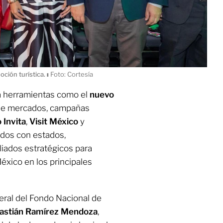
oción turística.
ı
Foto: Cortesía
ra herramientas como el
nuevo
a de mercados, campañas
 Invita
,
Visit México
y
dos con estados,
liados estratégicos para
éxico en los principales
neral del Fondo Nacional de
astián Ramírez Mendoza
,