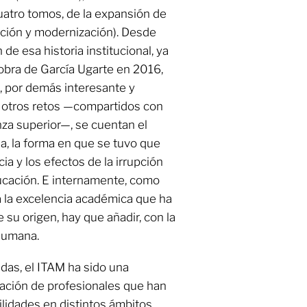
cuatro tomos, de la expansión de
dación y modernización). Desde
 de esa historia institucional, ya
 obra de García Ugarte en 2016,
da, por demás interesante y
e otros retos —compartidos con
nza superior—, se cuentan el
, la forma en que se tuvo que
ia y los efectos de la irrupción
 educación. E internamente, como
 a la excelencia académica que ha
e su origen, hay que añadir, con la
 humana.
adas, el ITAM ha sido una
mación de profesionales que han
lidades en distintos ámbitos