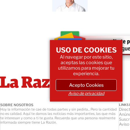
USO DE COOKIES
Al navegar por este sitio,
aceptas las cookies que
utilizamos para mejorar tu
experiencia.
Acepto Cookies
Aviso de privacidad
SOBRE NOSOTROS
LINKS 
Direct
Hoy la información te cae de todas partes y sin pedirla... Pero la cantidad
no es calidad. Aquí te damos las noticias más importantes, las que más
Anúnc
te interesan y como a ti te gusta. Recuerda que una persona realmente
Suscr
informada siempre tiene La Razón.
Aviso