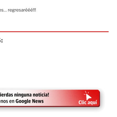
es… regresarééé!!!
: