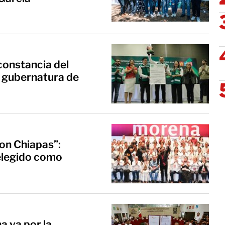
constancia del
 gubernatura de
on Chiapas”:
elegido como
 va por la