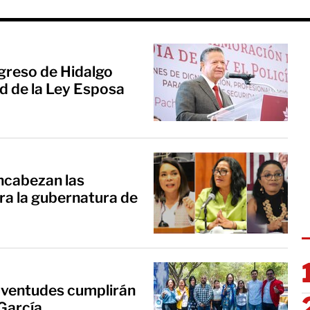
greso de Hidalgo
ad de la Ley Esposa
encabezan las
ra la gubernatura de
juventudes cumplirán
 García