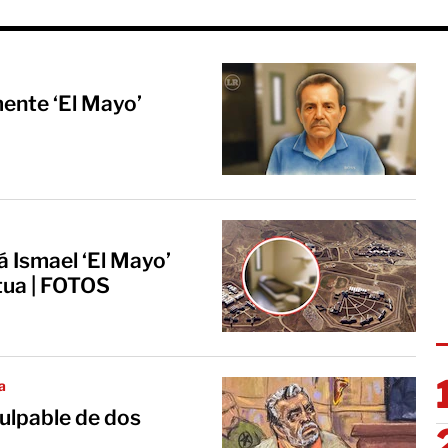
ente ‘El Mayo’
rá Ismael ‘El Mayo’
ua | FOTOS
a
ulpable de dos