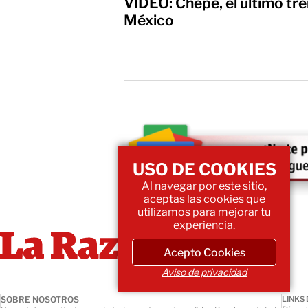
VIDEO: Chepe, el último tr
México
USO DE COOKIES
Al navegar por este sitio,
aceptas las cookies que
utilizamos para mejorar tu
experiencia.
Acepto Cookies
Aviso de privacidad
SOBRE NOSOTROS
LINKS 