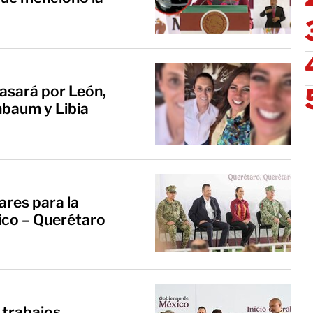
asará por León,
nbaum y Libia
ares para la
ico – Querétaro
 trabajos