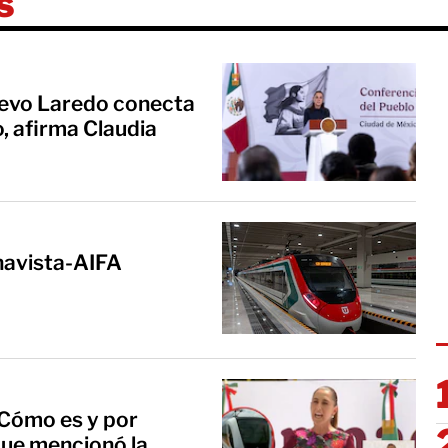
s
uevo Laredo conecta
, afirma Claudia
enavista-AIFA
¿Cómo es y por
que mencionó la