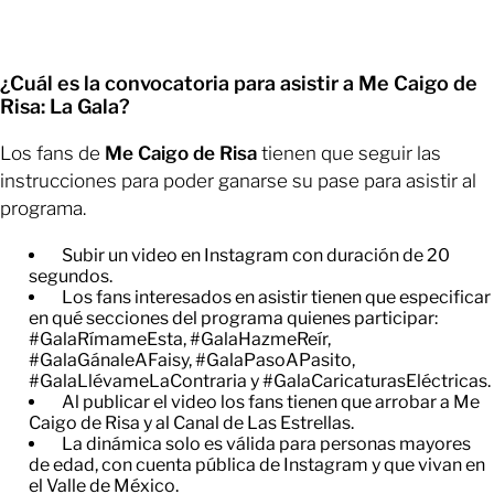
¿Cuál es la convocatoria para asistir a Me Caigo de
Risa: La Gala?
Los fans de
Me Caigo de Risa
tienen que seguir las
instrucciones para poder ganarse su pase para asistir al
programa.
Subir un video en Instagram con duración de 20
segundos.
Los fans interesados en asistir tienen que especificar
en qué secciones del programa quienes participar:
#GalaRímameEsta, #GalaHazmeReír,
#GalaGánaleAFaisy, #GalaPasoAPasito,
#GalaLlévameLaContraria y #GalaCaricaturasEléctricas.
Al publicar el video los fans tienen que arrobar a Me
Caigo de Risa y al Canal de Las Estrellas.
La dinámica solo es válida para personas mayores
de edad, con cuenta pública de Instagram y que vivan en
el Valle de México.