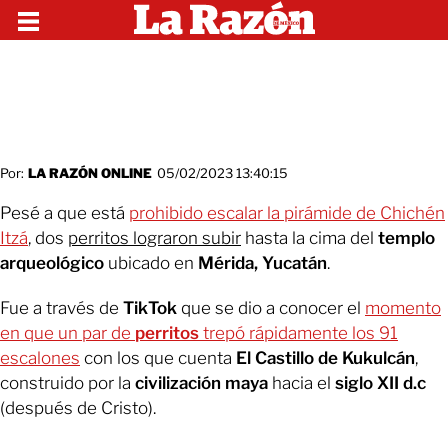
Por:
LA RAZÓN ONLINE
05/02/2023 13:40:15
Pesé a que está
prohibido escalar la pirámide de Chichén
Itzá
, dos
perritos lograron subir
hasta la cima del
templo
arqueológico
ubicado en
Mérida, Yucatán
.
Fue a través de
TikTok
que se dio a conocer el
momento
en que un par de
perritos
trepó rápidamente los 91
escalones
con los que cuenta
El Castillo de Kukulcán
,
construido por la
civilización maya
hacia el
siglo XII d.c
(después de Cristo).