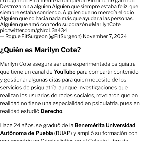
Lo lograron. Finalmente la rompieron Finalmente ganaron.
Destrozaron a alguien Alguien que siempre estaba feliz, que
siempre estaba sonriendo. Alguien que no merecía el odio
Alguien que no hacia nada más que ayudar a las personas.
Alguien que amó con todo su corazón
#MarilynCote
pic.twitter.com/gNrcL3a434
— Rogue FitSurgeon (@FitSurgeon)
November 7, 2024
¿Quién es Marilyn Cote?
Marilyn Cote asegura ser una experimentada psiquiatra
que tiene un canal de
YouTube
para compartir contenido
y gestionar algunas citas para quien necesite de los
servicios de psiquiatría, aunque investigaciones que
realizan los usuarios de redes sociales, revelaron que en
realidad no tiene una especialidad en psiquiatría, pues en
realidad estudió
Derecho
.
Hace 24 años, se graduó de la
Benemérita Universidad
Autónoma de Puebla
(BUAP) y amplió su formación con
una maestría en Criminalística en el Colegio Libre de