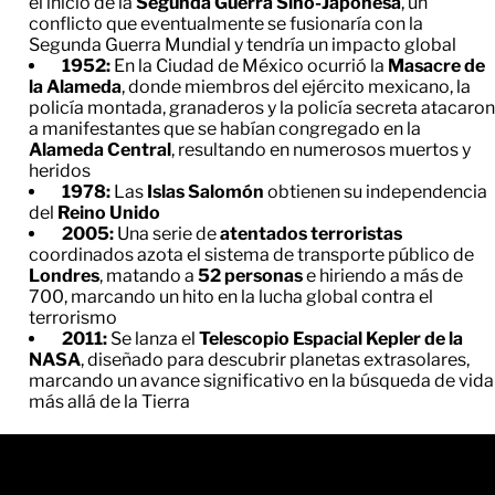
el inicio de la
Segunda Guerra Sino-Japonesa
, un
conflicto que eventualmente se fusionaría con la
Segunda Guerra Mundial y tendría un impacto global
1952:
En la Ciudad de México ocurrió la
Masacre de
la Alameda
, donde miembros del ejército mexicano, la
policía montada, granaderos y la policía secreta atacaron
a manifestantes que se habían congregado en la
Alameda Central
, resultando en numerosos muertos y
heridos
1978:
Las
Islas Salomón
obtienen su independencia
del
Reino Unido
2005:
Una serie de
atentados terroristas
coordinados azota el sistema de transporte público de
Londres
, matando a
52 personas
e hiriendo a más de
700, marcando un hito en la lucha global contra el
terrorismo
2011:
Se lanza el
Telescopio Espacial Kepler de la
NASA
, diseñado para descubrir planetas extrasolares,
marcando un avance significativo en la búsqueda de vida
más allá de la Tierra