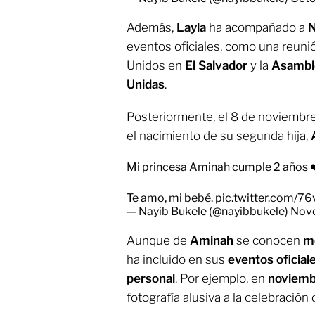
Además,
Layla
ha acompañado a
N
eventos oficiales, como una reun
Unidos en
El Salvador
y la
Asamble
Unidas
.
Posteriormente, el 8 de noviembr
el nacimiento de su segunda hija,
Mi princesa Aminah cumple 2 años 
Te amo, mi bebé.
pic.twitter.com/
— Nayib Bukele (@nayibbukele)
Nov
Aunque de
Aminah
se conocen
m
ha incluido en sus
eventos oficial
personal
. Por ejemplo, en
noviem
fotografía alusiva a la celebración