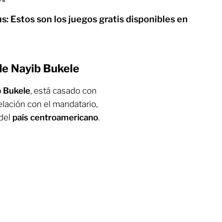
s: Estos son los juegos gratis disponibles en
 de Nayib Bukele
b Bukele
, está casado con
 relación con el mandatario,
 del
país centroamericano
.