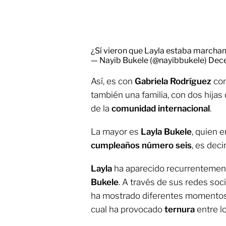
¿Sí vieron que Layla estaba marcha
— Nayib Bukele (@nayibbukele)
Dec
Así, es con
Gabriela Rodríguez
co
también una familia, con dos hijas
de la
comunidad internacional
.
La mayor es
Layla Bukele
, quien 
cumpleaños número seis
, es deci
Layla
ha aparecido recurrentemen
Bukele
. A través de sus redes soci
ha mostrado diferentes momentos en
cual ha provocado
ternura
entre l