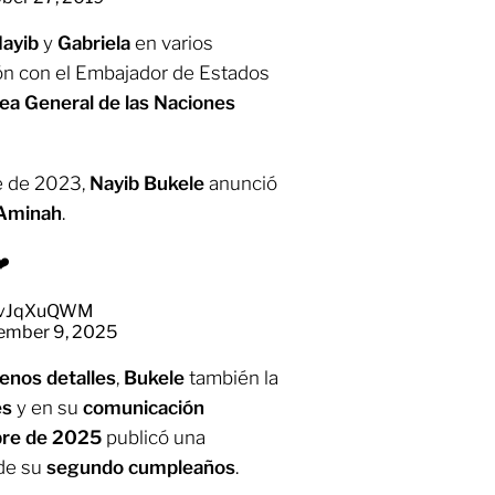
ayib
y
Gabriela
en varios
ión con el Embajador de Estados
a General de las Naciones
e de 2023,
Nayib Bukele
anunció
Aminah
.
❤️
76vJqXuQWM
ember 9, 2025
enos detalles
,
Bukele
también la
es
y en su
comunicación
bre de 2025
publicó una
 de su
segundo cumpleaños
.