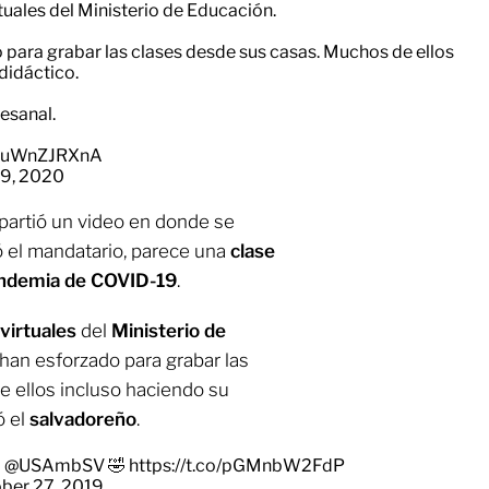
tuales del Ministerio de Educación.
para grabar las clases desde sus casas. Muchos de ellos
didáctico.
esanal.
m/xuWnZJRXnA
9, 2020
artió un video en donde se
có el mandatario, parece una
clase
ndemia de COVID-19
.
 virtuales
del
Ministerio de
han esforzado para grabar las
 ellos incluso haciendo su
ó el
salvadoreño
.
l
@USAmbSV
🤣
https://t.co/pGMnbW2FdP
ber 27, 2019