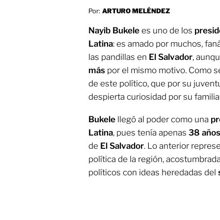
Por:
ARTURO MELÉNDEZ
Nayib Bukele
es uno de los
presi
Latina
: es amado por muchos, fan
las pandillas en
El Salvador
, aunq
más
por el mismo motivo. Como s
de este político, que por su juvent
despierta curiosidad por su famili
Bukele
llegó al poder como una
pr
Latina
, pues tenía apenas
38 año
de
El Salvador
. Lo anterior repre
política de la región, acostumbrad
políticos con ideas heredadas del