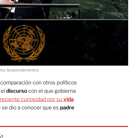
to: larazondemexico
n comparación con otros políticos
 el
discurso
con el que gobierna
reciente curiosidad por su
vida
 se dio a conocer que es
padre
: