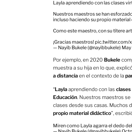
Layla aprendiendo con las clases vir
Nuestros maestros se han esforzado 
incluso haciendo su propio material 
Como este maestro, con su títere art
¡Gracias maestros!
pic.twitter.co
— Nayib Bukele (@nayibbukele)
May 
Por ejemplo, en 2020
Bukele
comp
muestra a su hija en lo que, expli
a distancia
en el contexto de la
pa
“
Layla
aprendiendo con las
clases
Educación
. Nuestros maestros se 
clases desde sus casas. Muchos de
propio material didáctico
”, escribi
Miren como Layla agarra el dedo de
— Nayib Bukele (@nayibbukele)
Octo