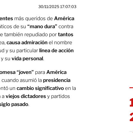
30/11/2025 17:07:03
dentes
más queridos de
América
áticos de su
“mano dura”
contra
ue también repudiado por
tantos
ea,
causa admiración
el nombre
ud y su particular
línea de acción
a y su
vida personal
.
omesa “joven”
para
América
s
cuando asumió la
presidencia
sentó un
cambio significativo
en la
a a
viejos dictadores
y partidos
siglo pasado
.