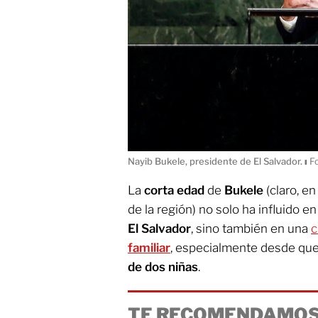
Nayib Bukele, presidente de El Salvador.
ı
Fo
La
corta edad
de
Bukele
(claro, e
de la región) no solo ha influido en
El Salvador
, sino también en una
c
familiar
, especialmente desde que
de dos niñas
.
TE RECOMENDAMOS