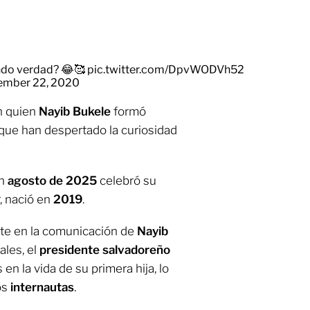
ndo verdad? 😂🥰
pic.twitter.com/DpvWODVh52
ember 22, 2020
n quien
Nayib Bukele
formó
 que han despertado la curiosidad
en
agosto de 2025
celebró su
r, nació en
2019
.
te en la comunicación de
Nayib
ales, el
presidente salvadoreño
 la vida de su primera hija, lo
os
internautas
.