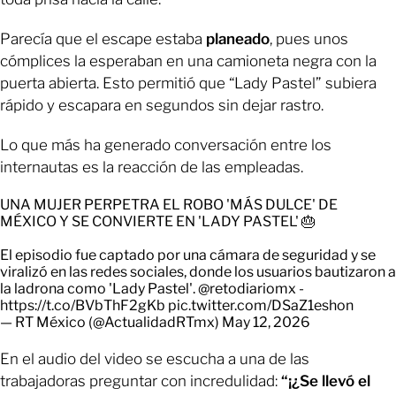
Parecía que el escape estaba
planeado
, pues unos
cómplices la esperaban en una camioneta negra con la
puerta abierta. Esto permitió que “Lady Pastel” subiera
rápido y escapara en segundos sin dejar rastro.
Lo que más ha generado conversación entre los
internautas es la reacción de las empleadas.
UNA MUJER PERPETRA EL ROBO 'MÁS DULCE' DE
MÉXICO Y SE CONVIERTE EN 'LADY PASTEL' 🎂
El episodio fue captado por una cámara de seguridad y se
viralizó en las redes sociales, donde los usuarios bautizaron a
la ladrona como 'Lady Pastel'.
@retodiariomx
-
https://t.co/BVbThF2gKb
pic.twitter.com/DSaZ1eshon
— RT México (@ActualidadRTmx)
May 12, 2026
En el audio del video se escucha a una de las
trabajadoras preguntar con incredulidad:
“¡¿Se llevó el