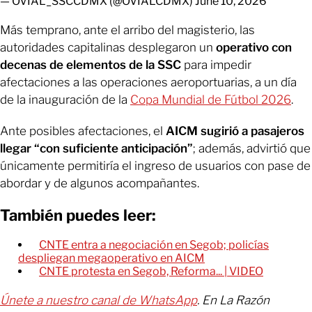
— OVIAL_SSCCDMX (@OVIALCDMX)
June 10, 2026
Más temprano, ante el arribo del magisterio, las
autoridades capitalinas desplegaron un
operativo con
decenas de elementos de la SSC
para impedir
afectaciones a las operaciones aeroportuarias, a un día
de la inauguración de la
Copa Mundial de Fútbol 2026
.
Ante posibles afectaciones, el
AICM sugirió a pasajeros
llegar “con suficiente anticipación”
; además, advirtió que
únicamente permitiría el ingreso de usuarios con pase de
abordar y de algunos acompañantes.
También puedes leer:
CNTE entra a negociación en Segob; policías
despliegan megaoperativo en AICM
CNTE protesta en Segob, Reforma... | VIDEO
Únete a nuestro canal de WhatsApp
. En La Razón