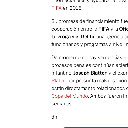
internacionales y ayudaron a llevar
FIFA
en 2016.
Su promesa de financiamiento fue 
cooperación entre la
FIFA
y la
Ofi
la Droga y el Delito
, una agencia 
funcionarios y programas a nivel i
De momento no hay sentencias en
procesos penales continúan abiert
Infantino,
Joseph Blatter
, y el exp
Platini
, por presunta malversación
están directamente relacionados c
Copa del Mundo
. Ambos fueron in
semanas.
dh