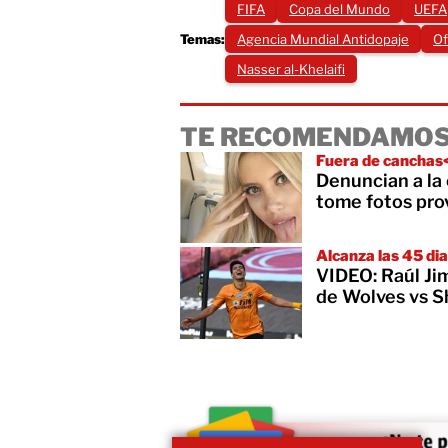
FIFA
Copa del Mundo
UEFA
Temas:
Agencia Mundial Antidopaje
Of
Nasser al-Khelaifi
TE RECOMENDAMOS
Fuera de canchas
Denuncian a la 
tome fotos pro
Alcanza las 45 dia
VIDEO: Raúl Jim
de Wolves vs S