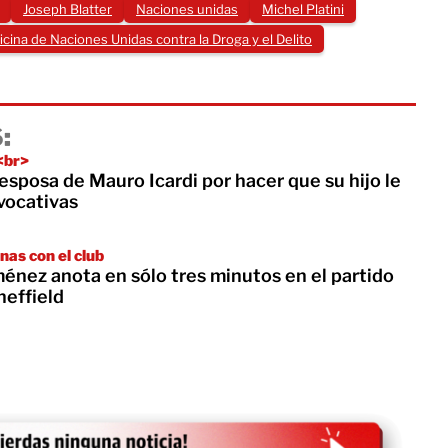
Joseph Blatter
Naciones unidas
Michel Platini
icina de Naciones Unidas contra la Droga y el Delito
:
<br>
esposa de Mauro Icardi por hacer que su hijo le
vocativas
nas con el club
énez anota en sólo tres minutos en el partido
heffield