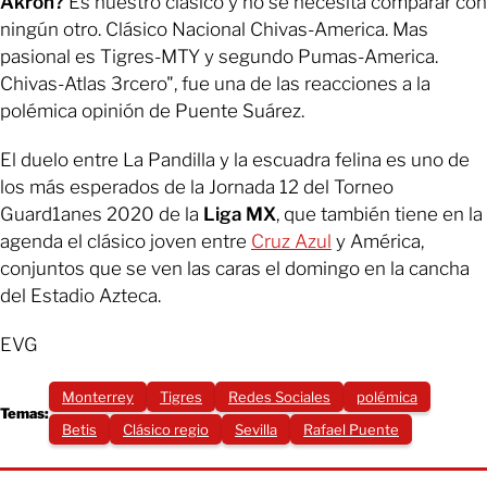
Akron?
Es nuestro clásico y no se necesita comparar con
ningún otro. Clásico Nacional Chivas-America. Mas
pasional es Tigres-MTY y segundo Pumas-America.
Chivas-Atlas 3rcero", fue una de las reacciones a la
polémica opinión de Puente Suárez.
El duelo entre La Pandilla y la escuadra felina es uno de
los más esperados de la Jornada 12 del Torneo
Guard1anes 2020 de la
Liga MX
, que también tiene en la
agenda el clásico joven entre
Cruz Azul
y América,
conjuntos que se ven las caras el domingo en la cancha
del Estadio Azteca.
EVG
Monterrey
Tigres
Redes Sociales
polémica
Temas:
Betis
Clásico regio
Sevilla
Rafael Puente