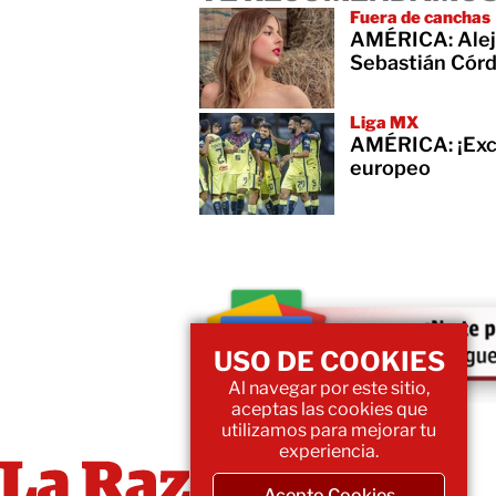
Fuera de canchas
AMÉRICA: Aleja
Sebastián Cór
Liga MX
AMÉRICA: ¡Exce
europeo
USO DE COOKIES
Al navegar por este sitio,
aceptas las cookies que
utilizamos para mejorar tu
experiencia.
Acepto Cookies