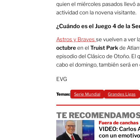
quien el miércoles pasados llevó a 
actividad con la novena visitante.
¿Cuándo es el Juego 4 de la Se
Astros y Braves
se vuelven a ver 
octubre
en el
Truist Park
de Atlant
episodio del Clásico de Otoño. El q
cabo el domingo, también será en 
EVG
Temas:
Serie Mundial
Grandes Ligas
TE RECOMENDAMOS
Fuera de canchas
VIDEO: Carlos 
con un emotiv