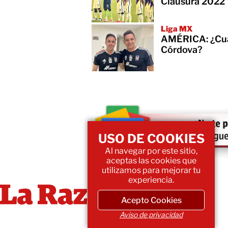
Clausura 2022
Liga MX
AMÉRICA: ¿Cuán
Córdova?
USO DE COOKIES
Al navegar por este sitio,
aceptas las cookies que
utilizamos para mejorar tu
experiencia.
Acepto Cookies
Aviso de privacidad