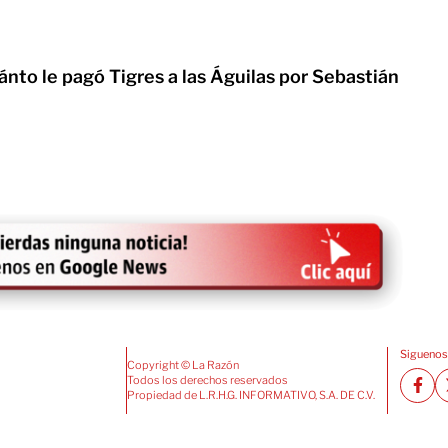
to le pagó Tigres a las Águilas por Sebastián
Siguenos
Copyright © La Razón
Todos los derechos reservados
Propiedad de L.R.H.G. INFORMATIVO, S.A. DE C.V.