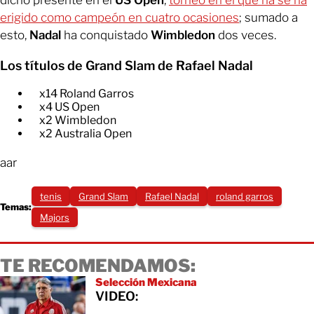
dicho presente en el
US Open
,
torneo en el que ha se ha
erigido como campeón en cuatro ocasiones
; sumado a
esto,
Nadal
ha conquistado
Wimbledon
dos veces.
Los títulos de Grand Slam de Rafael Nadal
x14 Roland Garros
​x4 US Open​
x2 Wimbledon​
x2 Australia Open
aar
tenis
Grand Slam
Rafael Nadal
roland garros
Temas:
Majors
TE RECOMENDAMOS:
Selección Mexicana
VIDEO: